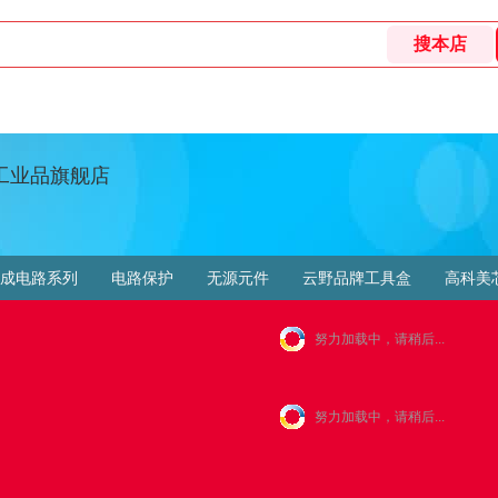
工业品旗舰店
集成电路系列
电路保护
无源元件
云野品牌工具盒
高科美
努力加载中，请稍后...
努力加载中，请稍后...