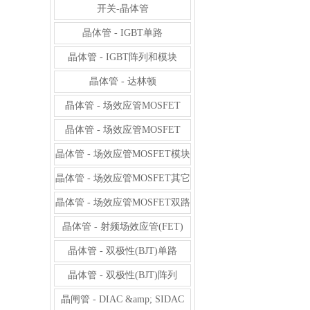
开关-晶体管
晶体管 - IGBT单路
晶体管 - IGBT阵列和模块
晶体管 - 达林顿
晶体管 - 场效应管MOSFET
(600V以上)
晶体管 - 场效应管MOSFET
(600V以下)
晶体管 - 场效应管MOSFET模块
晶体管 - 场效应管MOSFET其它
晶体管 - 场效应管MOSFET双路
晶体管 - 射频场效应管(FET)
晶体管 - 双极性(BJT)单路
晶体管 - 双极性(BJT)阵列
晶闸管 - DIAC &amp; SIDAC