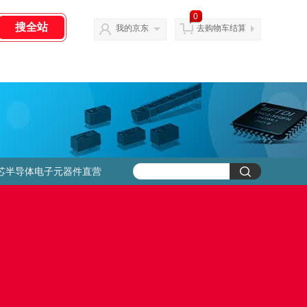
0
我的京东
去购物车结算
芯半导体电子元器件直营