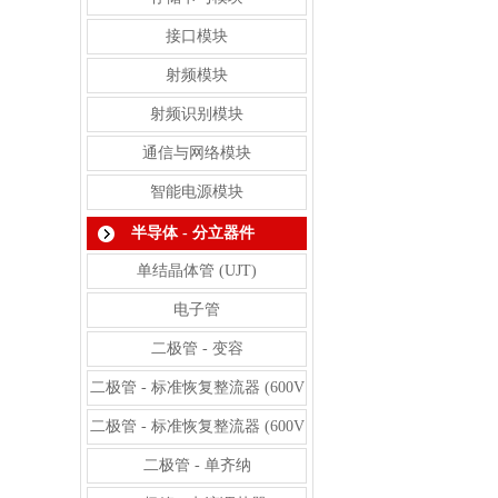
接口模块
射频模块
射频识别模块
通信与网络模块
智能电源模块
半导体 - 分立器件
单结晶体管 (UJT)
电子管
二极管 - 变容
二极管 - 标准恢复整流器 (600V
以上)
二极管 - 标准恢复整流器 (600V
以下)
二极管 - 单齐纳