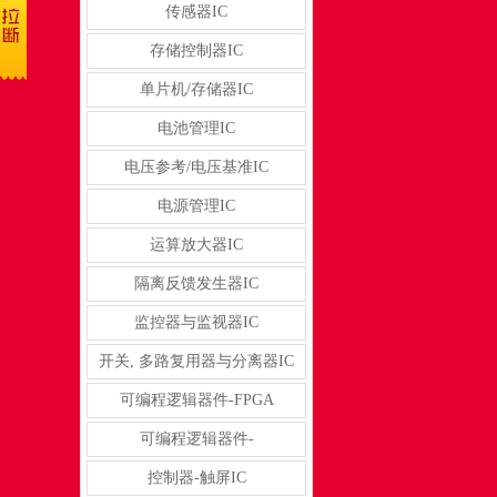
传感器IC
存储控制器IC
单片机/存储器IC
电池管理IC
电压参考/电压基准IC
电源管理IC
运算放大器IC
隔离反馈发生器IC
监控器与监视器IC
开关, 多路复用器与分离器IC
可编程逻辑器件-FPGA
可编程逻辑器件-
GAL/PAL/SPLD
控制器-触屏IC